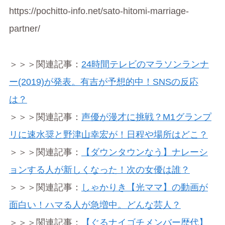
https://pochitto-info.net/sato-hitomi-marriage-
partner/
＞＞＞関連記事：
24時間テレビのマラソンランナ
ー(2019)が発表。有吉が予想的中！SNSの反応
は？
＞＞＞関連記事：
声優が漫才に挑戦？M1グランプ
リに速水奨と野津山幸宏が！日程や場所はどこ？
＞＞＞関連記事：
【ダウンタウンなう】ナレーシ
ョンする人が新しくなった！次の女優は誰？
＞＞＞関連記事：
しゃかりき【光ママ】の動画が
面白い！ハマる人が急増中。どんな芸人？
＞＞＞関連記事：
【ぐるナイゴチメンバー歴代】