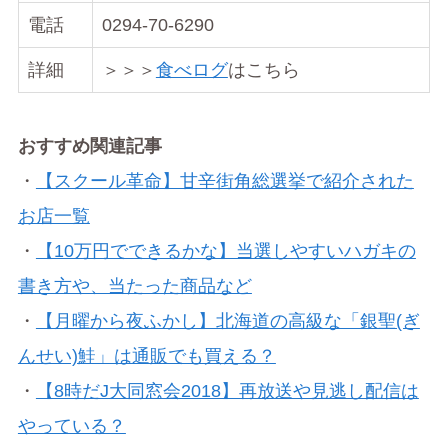
電話
0294-70-6290
詳細
＞＞＞
食べログ
はこちら
おすすめ関連記事
・
【スクール革命】甘辛街角総選挙で紹介された
お店一覧
・
【10万円でできるかな】当選しやすいハガキの
書き方や、当たった商品など
・
【月曜から夜ふかし】北海道の高級な「銀聖(ぎ
んせい)鮭」は通販でも買える？
・
【8時だJ大同窓会2018】再放送や見逃し配信は
やっている？